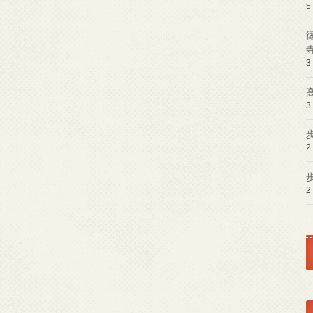
5
3
3
2
2