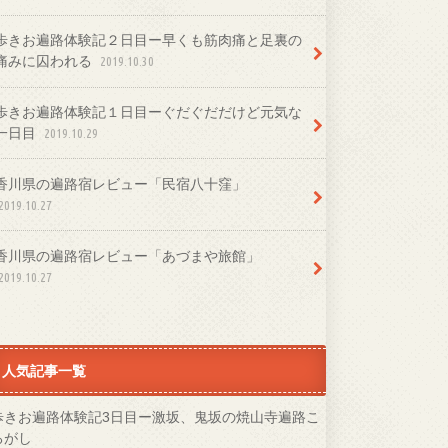
歩きお遍路体験記２日目ー早くも筋肉痛と足裏の
痛みに囚われる
2019.10.30
歩きお遍路体験記１日目ーぐだぐだだけど元気な
一日目
2019.10.29
香川県の遍路宿レビュー「民宿八十窪」
2019.10.27
香川県の遍路宿レビュー「あづまや旅館」
2019.10.27
人気記事一覧
歩きお遍路体験記3日目ー激坂、鬼坂の焼山寺遍路こ
ろがし