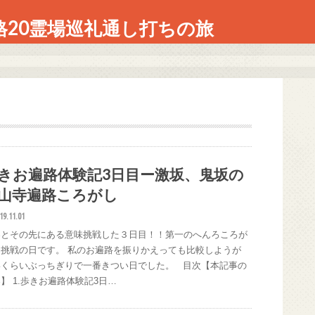
格20霊場巡礼通し打ちの旅
きお遍路体験記3日目ー激坂、鬼坂の
山寺遍路ころがし
19.11.01
界とその先にある意味挑戦した３日目！！第一のへんろころが
に挑戦の日です。 私のお遍路を振りかえっても比較しようが
いくらいぶっちぎりで一番きつい日でした。 目次【本記事の
】 1.歩きお遍路体験記3日…