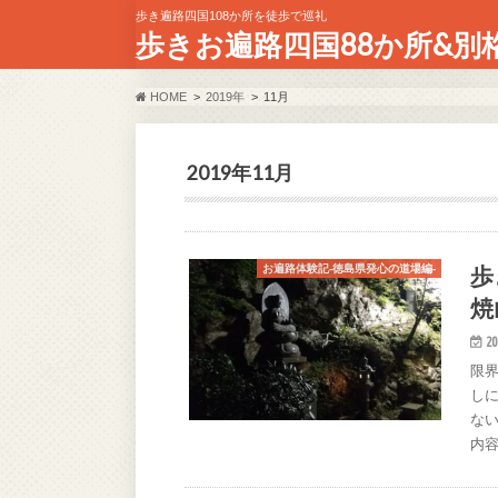
歩き遍路四国108か所を徒歩で巡礼
歩きお遍路四国88か所&別
HOME
2019年
11月
2019年11月
歩
お遍路体験記-徳島県発心の道場編-
焼
20
限
し
な
内容