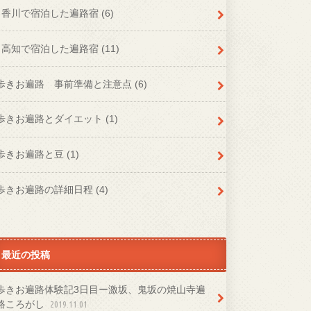
香川で宿泊した遍路宿
(6)
高知で宿泊した遍路宿
(11)
歩きお遍路 事前準備と注意点
(6)
歩きお遍路とダイエット
(1)
歩きお遍路と豆
(1)
歩きお遍路の詳細日程
(4)
最近の投稿
歩きお遍路体験記3日目ー激坂、鬼坂の焼山寺遍
路ころがし
2019.11.01