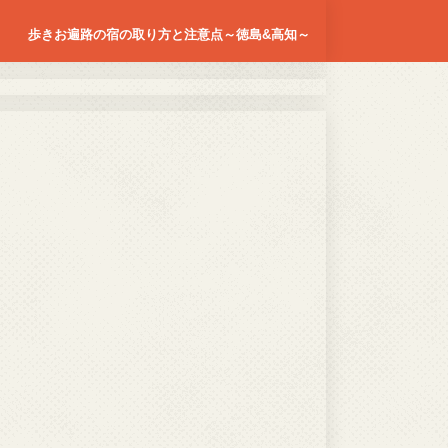
歩きお遍路の宿の取り方と注意点～徳島&高知～