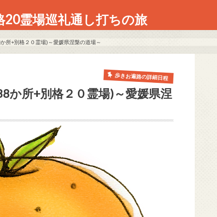
格20霊場巡礼通し打ちの旅
8か所+別格２０霊場)～愛媛県涅槃の道場～
歩きお遍路の詳細日程
88か所+別格２０霊場)～愛媛県涅