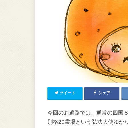
ツイート
シェア
今回のお遍路では、通常の四国
別格20霊場という弘法大使ゆか