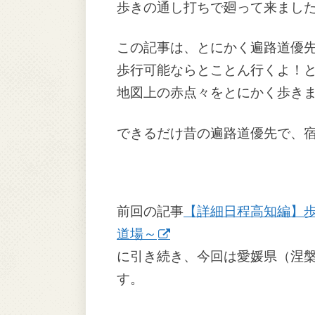
歩きの通し打ちで廻って来まし
この記事は、とにかく遍路道優
歩行可能ならとことん行くよ！
地図上の赤点々をとにかく歩きま
できるだけ昔の遍路道優先で、
前回の記事
【詳細日程高知編】歩
道場～
に引き続き、今回は愛媛県（涅
す。