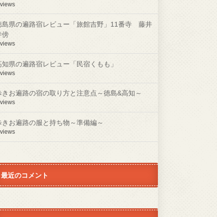
 views
徳島県の遍路宿レビュー「旅館吉野」11番寺 藤井
寺傍
 views
高知県の遍路宿レビュー「民宿くもも」
 views
歩きお遍路の宿の取り方と注意点～徳島&高知～
 views
歩きお遍路の服と持ち物～準備編～
 views
最近のコメント