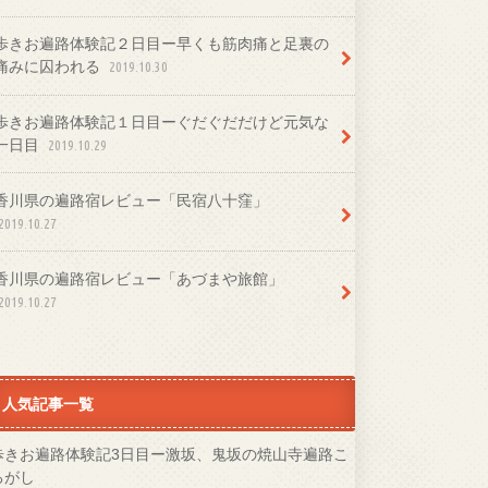
歩きお遍路体験記２日目ー早くも筋肉痛と足裏の
痛みに囚われる
2019.10.30
歩きお遍路体験記１日目ーぐだぐだだけど元気な
一日目
2019.10.29
香川県の遍路宿レビュー「民宿八十窪」
2019.10.27
香川県の遍路宿レビュー「あづまや旅館」
2019.10.27
人気記事一覧
歩きお遍路体験記3日目ー激坂、鬼坂の焼山寺遍路こ
ろがし