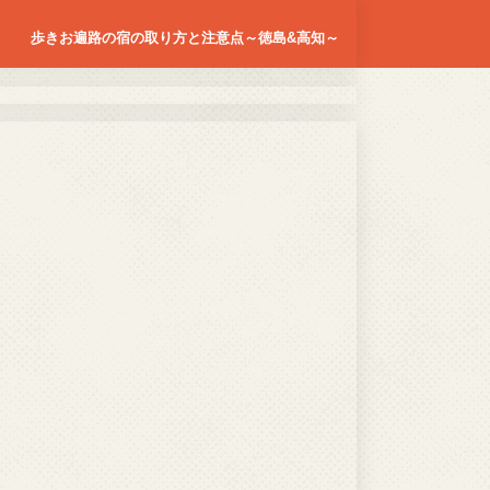
歩きお遍路の宿の取り方と注意点～徳島&高知～