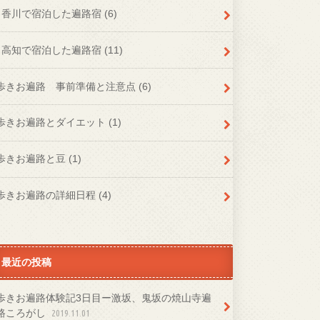
香川で宿泊した遍路宿
(6)
高知で宿泊した遍路宿
(11)
歩きお遍路 事前準備と注意点
(6)
歩きお遍路とダイエット
(1)
歩きお遍路と豆
(1)
歩きお遍路の詳細日程
(4)
最近の投稿
歩きお遍路体験記3日目ー激坂、鬼坂の焼山寺遍
路ころがし
2019.11.01