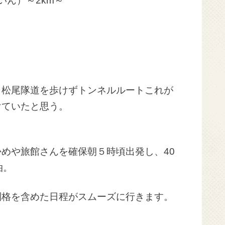
いん）～2km～
、松尾隊道を歩けずトンネルルートこれが
けていたと思う。
めや旅館さんを確保朝５時頃出発し、40
泊。
別格を含めた日程がスムーズに行きます。