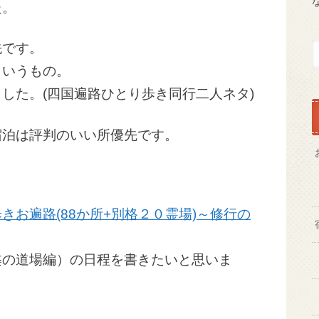
た。
先です。
というもの。
した。(四国遍路ひとり歩き同行二人ネタ)
宿泊は評判のいい所優先です。
きお遍路(88か所+別格２０霊場)～修行の
槃の道場編）の日程を書きたいと思いま