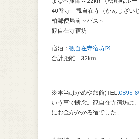
まなべ旅館～22km（松尾峠ルー
40番寺 観自在寺（かんじざいじ
柏郵便局前～バス～
観自在寺宿坊
宿泊：
観自在寺宿坊
合計距離：32km
※本当はかめや旅館(TEL:
0895-8
いう事で断念。観自在寺宿坊は、
にお金がかかる宿でした。