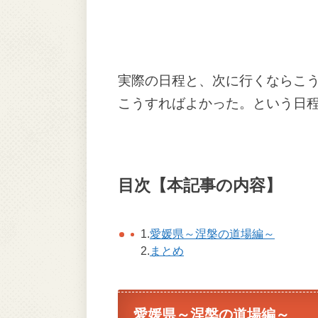
実際の日程と、次に行くならこ
こうすればよかった。という日
目次【本記事の内容】
1.
愛媛県～涅槃の道場編～
2.
まとめ
愛媛県～涅槃の道場編～