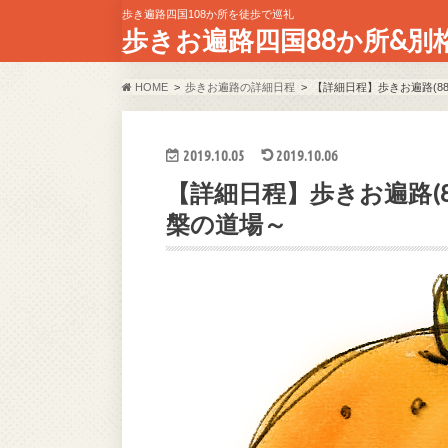
歩き遍路四国108か所を徒歩で巡礼
歩きお遍路四国88か所&別
HOME
歩きお遍路の詳細日程
【詳細日程】歩きお遍路(8
2019.10.05
2019.10.06
【詳細日程】歩きお遍路(
槃の道場～