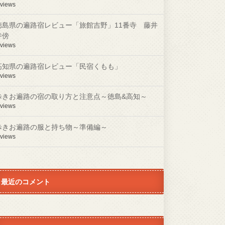
 views
徳島県の遍路宿レビュー「旅館吉野」11番寺 藤井
寺傍
 views
高知県の遍路宿レビュー「民宿くもも」
 views
歩きお遍路の宿の取り方と注意点～徳島&高知～
 views
歩きお遍路の服と持ち物～準備編～
 views
最近のコメント