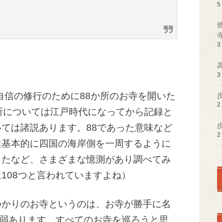
5
3
3
、自信の修行のために88か所のお寺を開いた
2
所については江戸時代になってから記録と
ては諸説あります。88であった意味など
2
は基本的に四国の海岸側を一周するように
ったなど、さまざまな憶測があり調べてみ
108つと言われていますよね）
ゆかりのお寺というのは、お寺が勝手に名
0弱あります。すべてのお寺を巡ろうと思