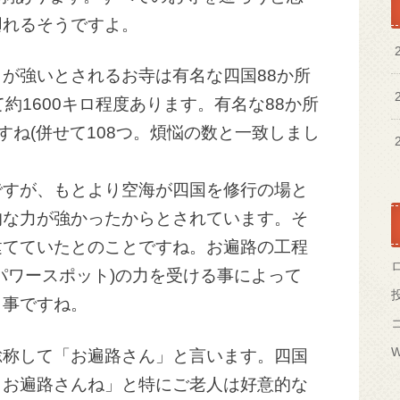
廻れるそうですよ。
が強いとされるお寺は有名な四国88か所
約1600キロ程度あります。有名な88か所
ですね(併せて108つ。煩悩の数と一致しまし
ですが、もとより空海が四国を修行の場と
的な力が強かったからとされています。そ
建てていたとのことですね。お遍路の工程
パワースポット)の力を受ける事によって
う事ですね。
W
総称して「お遍路さん」と言います。四国
、お遍路さんね」と特にご老人は好意的な