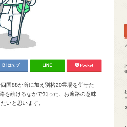
はてブ
Pocket
四国88か所に加え別格20霊場を併せた
遍路を続けるなかで知った、お遍路の意味
きたいと思います。