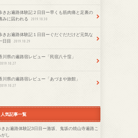
歩きお遍路体験記２日目ー早くも筋肉痛と足裏の
痛みに囚われる
2019.10.30
歩きお遍路体験記１日目ーぐだぐだだけど元気な
一日目
2019.10.29
香川県の遍路宿レビュー「民宿八十窪」
2019.10.27
香川県の遍路宿レビュー「あづまや旅館」
2019.10.27
人気記事一覧
歩きお遍路体験記3日目ー激坂、鬼坂の焼山寺遍路こ
ろがし