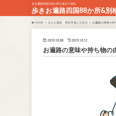
歩き遍路四国108か所を徒歩で巡礼
歩きお遍路四国88か所&別
HOME
歩きお遍路 事前準備と注意点
お遍路の意味や持
2019.10.08
2019.10.12
お遍路の意味や持ち物の