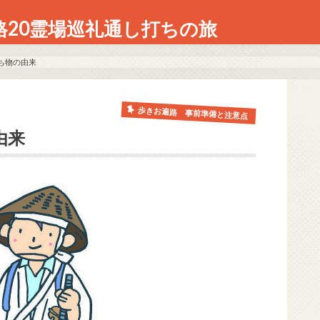
格20霊場巡礼通し打ちの旅
ち物の由来
歩きお遍路 事前準備と注意点
由来