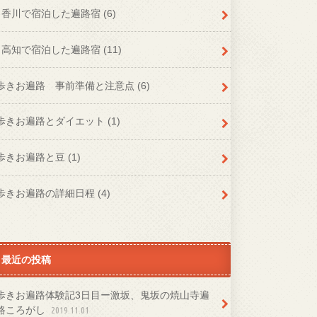
香川で宿泊した遍路宿
(6)
高知で宿泊した遍路宿
(11)
歩きお遍路 事前準備と注意点
(6)
歩きお遍路とダイエット
(1)
歩きお遍路と豆
(1)
歩きお遍路の詳細日程
(4)
最近の投稿
歩きお遍路体験記3日目ー激坂、鬼坂の焼山寺遍
路ころがし
2019.11.01