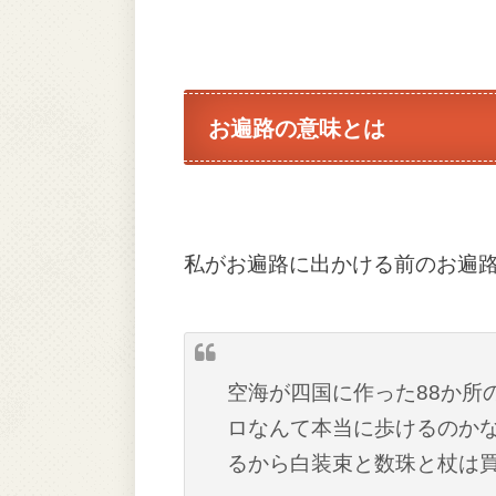
お遍路の意味とは
私がお遍路に出かける前のお遍
空海が四国に作った88か所
ロなんて本当に歩けるのか
るから白装束と数珠と杖は