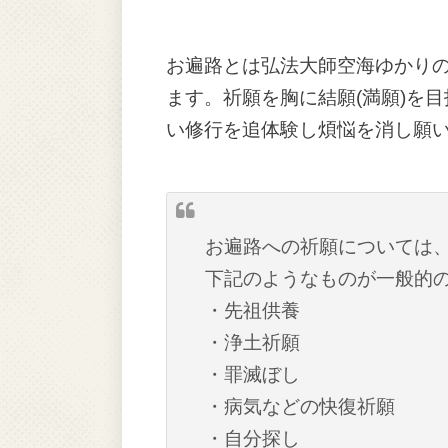
お遍路とは弘法大師空海ゆかりの
ます。祈願を胸に結願(満願)を
い修行を追体験し煩悩を消し願
お遍路への祈願については
下記のようなものが一般的
・先祖供養
・浄土祈願
・罪滅ぼし
・病気などの快復祈願
・自分探し