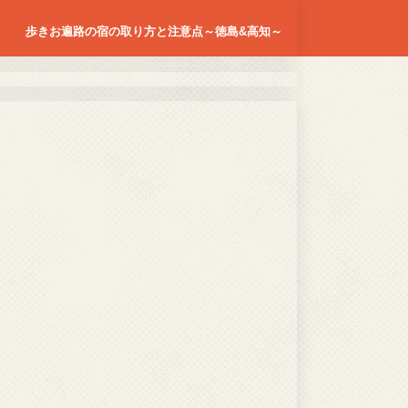
歩きお遍路の宿の取り方と注意点～徳島&高知～